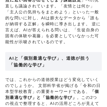
点に近い回答が出せてしまう課題設定
」への見
直しも議論されています。「友情とは何か」
「主人公の気持ちをまとめよう」といった一般
的な問いに対し、AIは膨大なデータから「誰も
が納得する正解」を瞬時に導き出します。 逆に
言えば、AIが答えられる問いは、「生徒自身の
固有の体験や葛藤」を必要としていなかった可
能性が示唆されているのです。
AIと
「個別最適な学び」、道徳が担う
「協働的な学び」
では、これからの道徳授業はどう変化していく
のでしょうか。 文部科学省が掲げる「令和の日
本型学校教育」の重要キーワードである、
「個
別最適な学び」と「協働的な学び」
。この2つ
の視点で整理すると、AIの活用どころが見えて